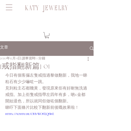
KATY JEWELRY
文章
2020年12月4日
讀畢需時 1 分鐘
[戒指翻新篇] 01
今日有個客攞左隻戒指過黎做翻新，我地一睇
粒石有少少嚇咗一跳。
見到粒主石都幾黃，發現原來佢有好耐無洗過
戒指。加上佢隻戒指帶左四年有多，啲K金都
開始退色，所以就同佢做咗個翻新。
睇吓下面條片比較下翻新前後嘅效果啦！
https://youtu.be/OHvWO62Q6bE