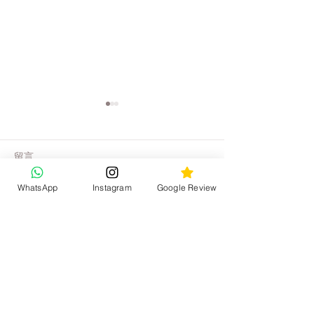
留言
WhatsApp
Instagram
Google Review
撰寫留言......
Katy Jewelry【首飾保養】
Katy Jewelry
18K白 首飾保養 (上)｜為什
識】實驗室鑽石
麼白色K金會變銅色｜褪色
鑽石的分別｜鑽
KATY JEWELRY
現象的成因｜電鍍層脫落
力比較
損耗