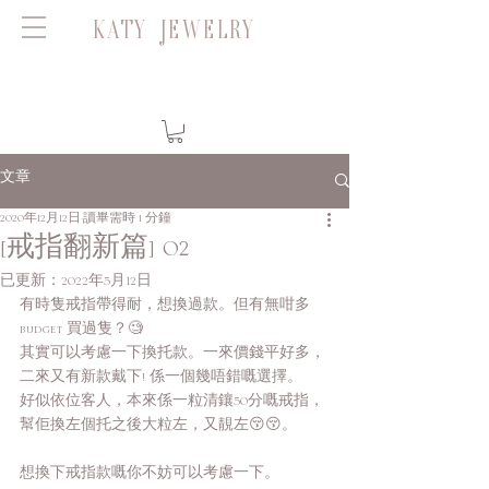
KATY JEWELRY
文章
2020年12月12日
讀畢需時 1 分鐘
[戒指翻新篇] 02
已更新：
2022年5月12日
有時隻戒指帶得耐，想換過款。但有無咁多
budget 買過隻？🧐
其實可以考慮一下換托款。一來價錢平好多，
二來又有新款戴下! 係一個幾唔錯嘅選擇。
好似依位客人，本來係一粒清鑲50分嘅戒指，
幫佢換左個托之後大粒左，又靚左😚😚。
想換下戒指款嘅你不妨可以考慮一下。