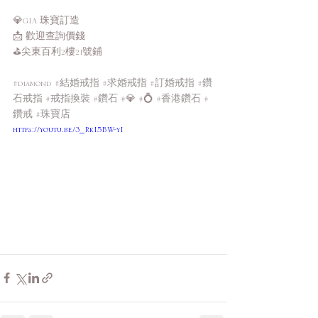
💎GIA 珠寶訂造
📩 歡迎查詢價錢
⛳️尖東百利2樓21號鋪
#diamond
#結婚戒指
#求婚戒指
#訂婚戒指
#鑽
石戒指
#戒指換裝
#鑽石
 #💎 #💍 
#香港鑽石
#
鑽戒
#珠寶店
https://youtu.be/3_RkI5BW-yI