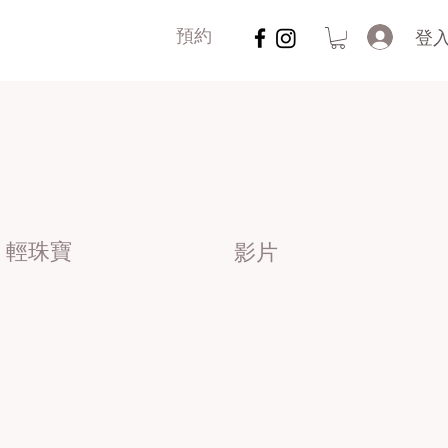
登
預約
輕珠寶
影片