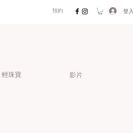
登
預約
輕珠寶
影片