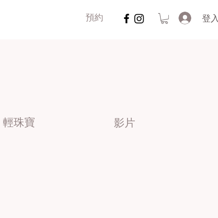
登
預約
輕珠寶
影片