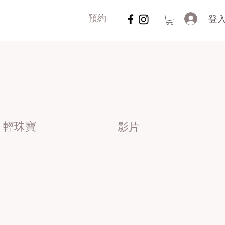
登
預約
輕珠寶
影片