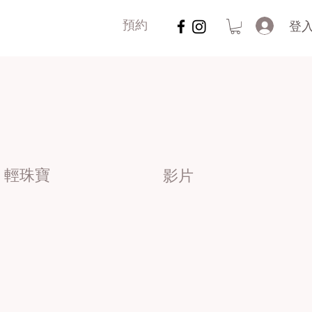
登
預約
輕珠寶
影片