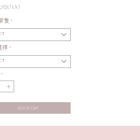
Price
,920.00
單隻
*
ct
選擇
*
ct
*
Add to Cart