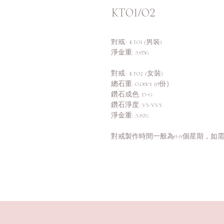
KT01/02
對戒- KT01 (男裝)
淨金重: 3.65g
對戒- KT02 (女裝)
總石重: 0.06ct (6份）
鑽石成色: D-G
鑽石淨度: VS-VVS
淨金重: 3.87g
對戒製作時間一般為6-8個星期，如