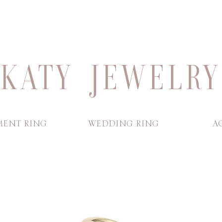
KATY JEWELRY
ENT RING
WEDDING RING
A