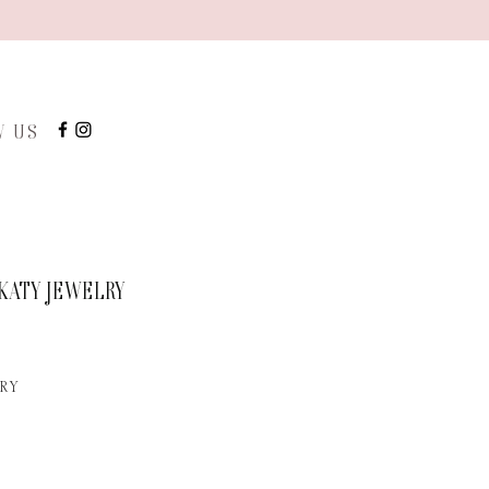
W US
KATY JEWELRY
RY