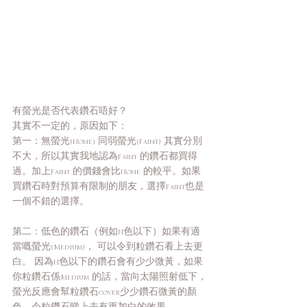
有螢光是否代表鑽石唔好？
其實不一定的，原因如下：
第一：無螢光(None) 同弱螢光(Faint) 其實分別
不大，所以其實我地認為Faint 的鑽石都買得
過。加上Faint 的價錢會比None 的較平。如果
買鑽石時對預算有限制的朋友，選擇Faint也是
一個不錯的選擇。
第二：低色的鑽石（例如H色以下）如果有適
當嘅螢光(Medium)， 可以令到粒鑽石看上去更
白。 因為H色以下的鑽石會有少少微黃，如果
你粒鑽石係Medium 的話，當向太陽照射低下，
螢光反應會幫粒鑽石cover少少鑽石微黃的顏