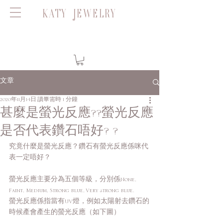
KATY JEWELRY
文章
2020年11月14日
讀畢需時 1 分鐘
甚麼是螢光反應??螢光反應
是否代表鑽石唔好? ?
究竟什麼是螢光反應？鑽石有螢光反應係咪代
表一定唔好？
螢光反應主要分為五個等級，分別係None, 
Faint, Medium, Strong blue, Very strong blue.
螢光反應係指當有UV燈，例如太陽射去鑽石的
時候產會產生的螢光反應（如下圖）