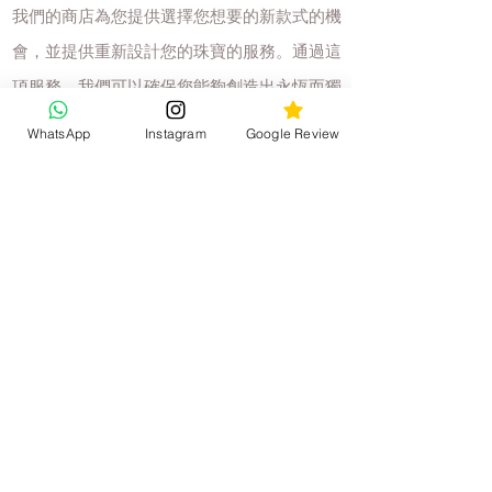
我們的商店為您提供選擇您想要的新款式的機
會，並提供重新設計您的珠寶的服務。通過這
項服務，我們可以確保您能夠創造出永恆而獨
特的珠寶。
WhatsApp
Instagram
Google Review
youtube link:
https://youtu.be/3_RkI5BW-yI
view more
回到頂部
KATY JEWELRY
聯絡我們
客戶服務