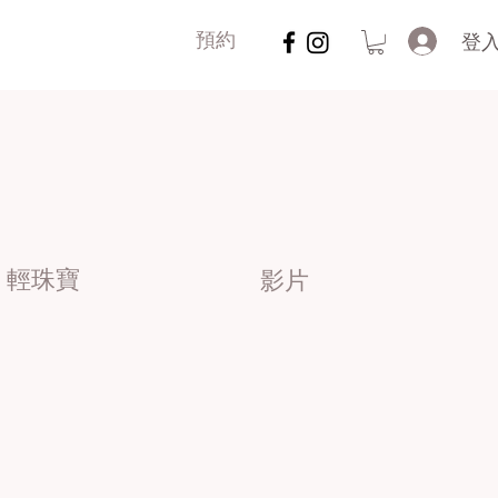
登
預約
輕珠寶
影片