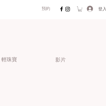
登
預約
輕珠寶
影片