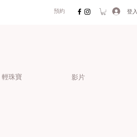
登
預約
輕珠寶
影片