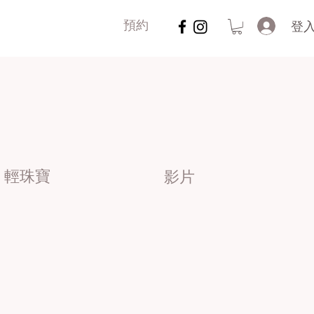
登
預約
輕珠寶
影片