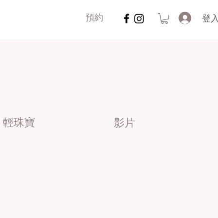
登
預約
輕珠寶
影片