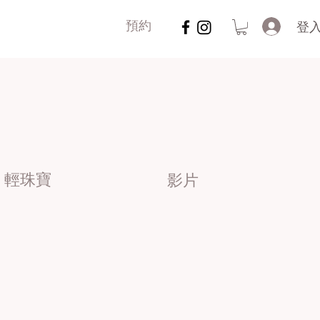
登
預約
輕珠寶
影片