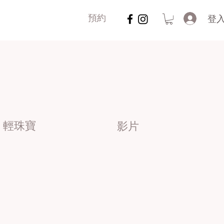
登
預約
輕珠寶
影片