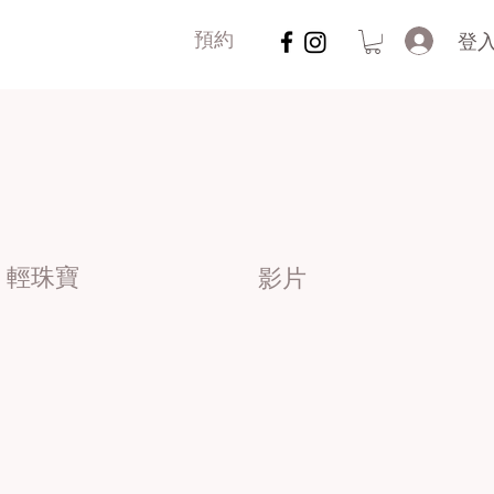
登
預約
輕珠寶
影片