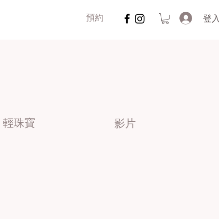
登
預約
輕珠寶
影片