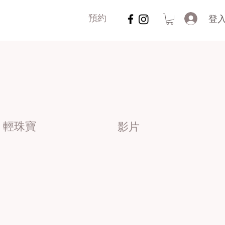
登
預約
輕珠寶
影片