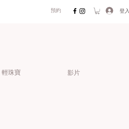
登
預約
輕珠寶
影片