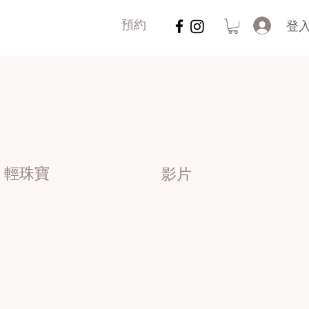
登
預約
輕珠寶
影片