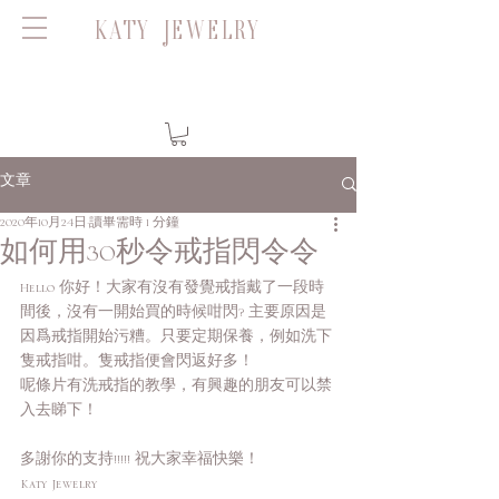
KATY JEWELRY
文章
2020年10月24日
讀畢需時 1 分鐘
如何用30秒令戒指閃令令
Hello 你好！大家有沒有發覺戒指戴了一段時
間後，沒有一開始買的時候咁閃? 主要原因是
因爲戒指開始污糟。只要定期保養，例如洗下
隻戒指咁。隻戒指便會閃返好多！
呢條片有洗戒指的教學，有興趣的朋友可以禁
入去睇下！
多謝你的支持!!!!! 祝大家幸福快樂！
Katy Jewelry