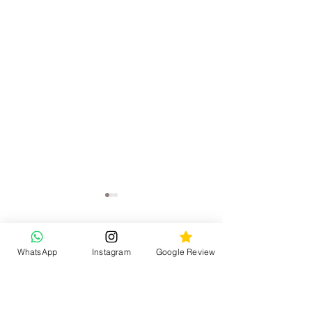
留言
WhatsApp
Instagram
Google Review
撰寫留言......
Katy Jewelry【首飾保養】
Katy Jewelry