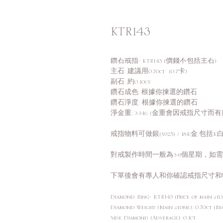
KTR143
鑽石戒指- KTR143 (價錢不包括主石)
主石: 建議用0.70ct (0.7卡)
副石: 約0.10ct
鑽石成色: 根據你揀選的鑽石
鑽石淨度: 根據你揀選的鑽石
淨金重: 3.14g (金重會因戒指尺寸而
戒指物料可做銀(S925) / 18K金,包括K白,
對戒製作時間一般為3-6個星期，如
下單後會有專人和你確認戒指尺寸和
Diamond Ring- KTR143 (Price of main sto
Diamond Weight (Main stone): 0.70ct (R
Side Diamond (Adverage): 0.1ct