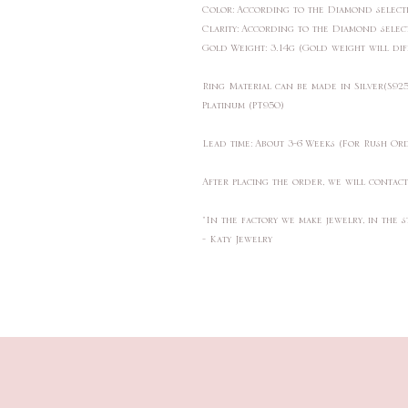
Color: According to the Diamond sele
Clarity: According to the Diamond sele
Gold Weight: 3.14g (Gold weight will di
Ring Material can be made in Silver(S9
Platinum (PT950)
Lead time: About 3-6 Weeks (For Rush Or
After placing the order, we will contac
"In the factory we make jewelry, in the s
- Katy Jewelry