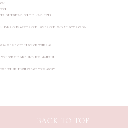
ction
ction
ffer depending on the Ring Size)
25)/ 18K Gold(White Gold, Rose Gold and Yellow Gold)/
ders please get in touch with Us)
t you for the Size and the Material.
tore we help you create your story."
BACK TO TOP