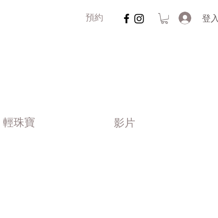
登
預約
輕珠寶
影片