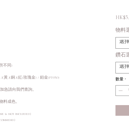
HK$5
物料
選
鑽石
有所不同)
選
K黃,K銅,K紅(玫瑰金) / 鉑金(PT950)
數量
*
需加急請向我們查詢。
物料成色。
ne is not included)
ecommend)