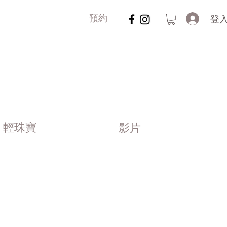
登
預約
輕珠寶
影片