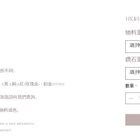
HK$4
物料
選
鑽石
有所不同)
選
K黃,K銅,K紅(玫瑰金) / 鉑金(PT950)
數量
*
需加急請向我們查詢。
物料成色。
ne is not included)
mmend)