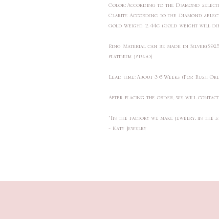
Color: According to the Diamond sele
Clarity: According to the Diamond sele
Gold Weight: 2.44g (Gold weight will di
Ring Material can be made in Silver(S9
Platinum (PT950)
Lead time: About 3-6 Weeks (For Rush Or
After placing the order, we will contac
"In the factory we make jewelry, in the s
- Katy Jewelry