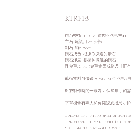
KTR148
鑽石戒指- KTR148 (價錢不包括主石)
主石: 建議用1ct (2卡)
副石: 約0.085ct
鑽石成色: 根據你揀選的鑽石
鑽石淨度: 根據你揀選的鑽石
淨金重: 2.44g (金重會因戒指尺寸而
戒指物料可做銀(S925) / 18K金,包括K白,
對戒製作時間一般為3-6個星期，如
下單後會有專人和你確認戒指尺寸和
Diamond Ring- KTR148 (Price of main sto
Diamond Weight (Main stone): 1ct (Reco
Side Diamond (Adverage): 0.085ct