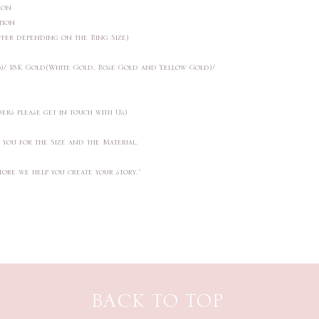
ction
ction
ffer depending on the Ring Size)
25)/ 18K Gold(White Gold, Rose Gold and Yellow Gold)/
ders please get in touch with Us)
t you for the Size and the Material.
tore we help you create your story."
BACK TO TOP