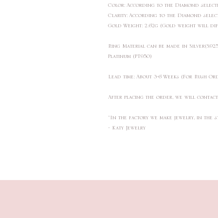
Color: According to the Diamond sele
Clarity: According to the Diamond sele
Gold Weight: 2.62g (Gold weight will di
Ring Material can be made in Silver(S9
Platinum (PT950)
Lead time: About 3-6 Weeks (For Rush Or
After placing the order, we will contac
"In the factory we make jewelry, in the s
- Katy Jewelry