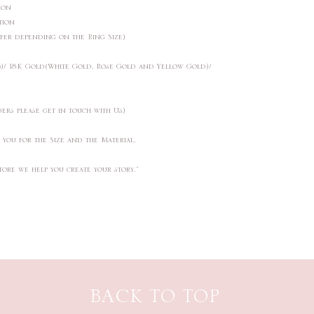
ction
ction
ffer depending on the Ring Size)
25)/ 18K Gold(White Gold, Rose Gold and Yellow Gold)/
ders please get in touch with Us)
t you for the Size and the Material.
tore we help you create your story."
BACK TO TOP