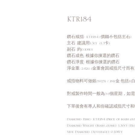
KTR184
鑽石戒指- KTR184 (價錢不包括主石)
主石: 建議用1.3ct (1.3卡)
副石: 約0.106ct
鑽石成色: 根據你揀選的鑽石
鑽石淨度: 根據你揀選的鑽石
淨金重: 2.62g (金重會因戒指尺寸而
戒指物料可做銀(S925) / 18K金,包括K白,
對戒製作時間一般為3-6個星期，如
下單後會有專人和你確認戒指尺寸和
Diamond Ring- KTR184 (Price of main sto
Diamond Weight (Main stone): 1.30ct (R
Side Diamond (Adverage): 0.106ct