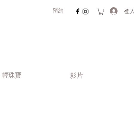
登
預約
輕珠寶
影片