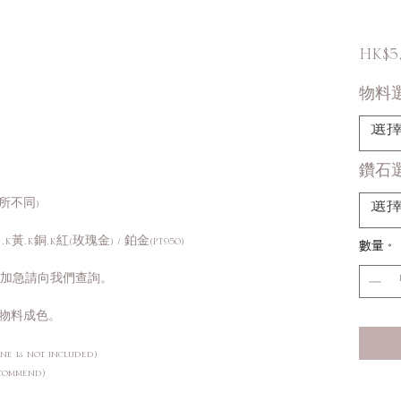
HK$5,
物料
選
鑽石
有所不同)
選
K黃,K銅,K紅(玫瑰金) / 鉑金(PT950)
數量
*
需加急請向我們查詢。
物料成色。
ne is not included)
ecommend)